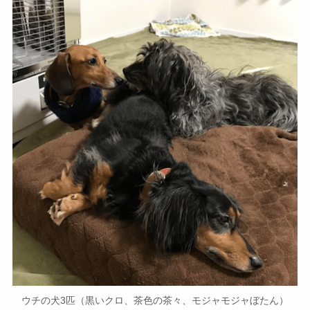
ウチの犬3匹（黒いクロ、茶色の茶々、モジャモジャぼたん）