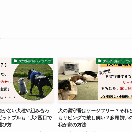
犬の多頭飼いノウハウ
犬の多頭飼いノウ
向かない犬種や組み合わ
犬の留守番はケージフリー？それ
ピットブルも！犬2匹目で
もリビングで放し飼い？多頭飼い
選び方
我が家の方法