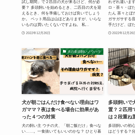
試し期間」で２匹目の犬が来るけど、何が必
れぞれ違います
要？ 多頭飼いを始めるとき、二匹目の犬を迎
ロ・茶々・ぼた
えるとき、何を準備しておけば良いでしょう
たん 茶々とぼ
か。 ペット用品は山ほどありますが、いらな
ガサガサする
いものは買いたくないですよね。 私...
手だけど、ぼた
2022年12月26日
2022年12月26
犬の多頭飼いノウハウ
犬が朝ごはんだけ食べない理由はワ
多頭飼いで
ガママ？夜は食べる場合に効果があ
置？２匹用
った４つの対策
は２段重ね
犬の飼い主 ウチの犬、「朝ご飯だけ」食べな
多頭飼いの初心
い……。一食抜いてもいいのかな？ ひとり暮
はどうする？分