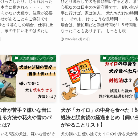
かけっこしたり、じゃれ合った
ひとり暮らしで犬を多頭飼いするとき、ま
本当に癒される・・・。 で
心配なのは日中のお留守番です。 飼い主
に向かない犬種や、注意が必要
事に行けば、家は無人。 犬たちだけの時
わせがあることをご存知です
す。 それも、けっこうな長時間・・・。 
ひとり暮らしの場合、仕事に出
場合は、繁忙期だと勤務時間が１５時間近
、家の中にいるのは犬たち...
なったこともあります。 もっとも現...
日
2022年12月26日
犬の多頭飼いノウハウ
犬の多頭飼いノウ
の音が苦手？嫌いな音に
犬が「カイロ」の中身を食べた！
せる方法や花火や雷のパ
処法と誤食後の経過まとめ【飼い
とは?
がやることリスト】
いる3匹の犬は、嫌いな音がそ
犬の飼い主 使い捨てカイロの中身を犬が