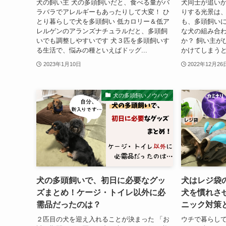
犬の飼い主 犬の多頭飼いだと、食べる量がバ
犬同士が追い
ラバラでアレルギーもあったりして大変！ ひ
りする光景は、
とり暮らしで犬を多頭飼い 低カロリー＆低ア
も、多頭飼い
レルゲンのアランズナチュラルだと、多頭飼
な犬の組み合
いでも調整しやすいです 犬３匹を多頭飼いす
か？ 飼い主が
る生活で、悩みの種といえばドッグ...
かけてしまうと
2023年1月10日
2022年12月26
犬の多頭飼いノウハウ
犬の多頭飼いで、初日に必要なグッ
犬はレジ袋
ズまとめ！ケージ・トイレ以外に必
犬を慣れさ
需品だったのは？
ニック対策
２匹目の犬を迎え入れることが決まった 「お
ウチで暮らして