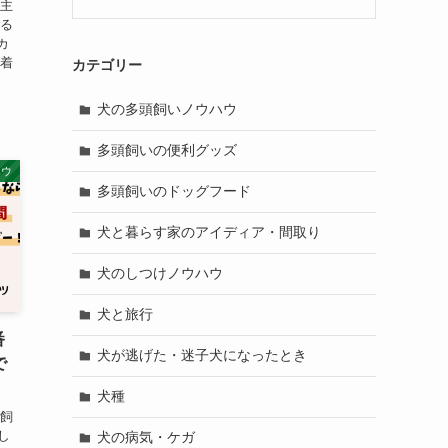
い主
いる
カ
屋着
カテゴリー
犬の多頭飼いノウハウ
多頭飼いの便利グッズ
ハウ
多頭飼いのドッグフード
犬と暮らす家のアイディア・間取り
犬のしつけノウハウ
犬と旅行
番
犬が逃げた・迷子犬になったとき
で
犬種
を飼
し
犬の病気・ケガ