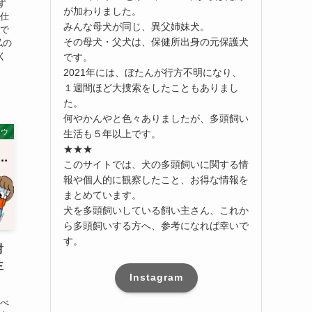
ず
が加わりました。
が仕
みんな母犬が同じ、異父姉妹犬。
間で
その母犬・父犬は、保健所出身の元保護犬
私の
く
です。
2021年には、ぼたんが行方不明になり、
１週間ほど大捜索をしたこともありまし
た。
何やかんやと色々ありましたが、多頭飼い
ハウ
生活も５年以上です。
★★★
このサイトでは、犬の多頭飼いに関する情
報や個人的に観察したこと、お得な情報を
まとめています。
犬を多頭飼いしている飼い主さん、これか
ら多頭飼いする方へ、参考になれば幸いで
す。
対
主
Instagram
食べ