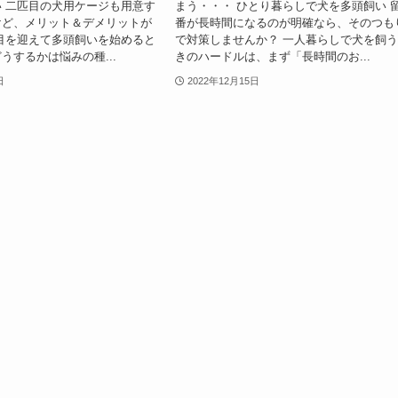
 二匹目の犬用ケージも用意す
まう・・・ ひとり暮らしで犬を多頭飼い 
けど、メリット＆デメリットが
番が長時間になるのが明確なら、そのつも
目を迎えて多頭飼いを始めると
で対策しませんか？ 一人暮らしで犬を飼
うするかは悩みの種...
きのハードルは、まず「長時間のお...
日
2022年12月15日