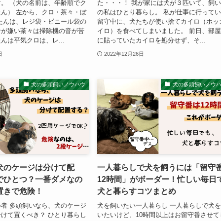
。 （犬の名前は、年齢順でク
た・・・！ 我が家には犬が３匹いて、飼
ん） 左から、クロ・茶々・ぼ
の私はひとり暮らし。 私が仕事に行って
たんは、レジ袋・ビニール袋の
留守中に、犬たちが使い捨てカイロ（ホッ
音が嫌い茶々は掃除機の音が苦
イロ）を食べてしまいました。 前日、部
んは平気クロは、レ...
に貼っていたカイロを処分せず、そ...
日
2022年12月26日
犬の多頭飼いノウハウ
犬の多頭飼いノウ
犬のケージは分けて配
一人暮らしで犬を飼うには「留守
でひとつ？一番ダメなの
12時間」がボーダー！忙しい毎日
置きで危険！
犬と暮らすコツまとめ
者 多頭飼いなら、犬のケージ
犬を飼いたい一人暮らし 一人暮らしで犬
けて置くべき？ ひとり暮らし
いたいけど、10時間以上はお留守番させて