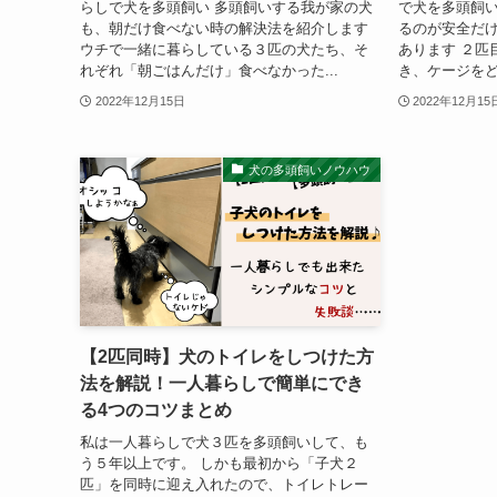
らしで犬を多頭飼い 多頭飼いする我が家の犬
で犬を多頭飼い
も、朝だけ食べない時の解決法を紹介します
るのが安全だ
ウチで一緒に暮らしている３匹の犬たち、そ
あります ２匹
れぞれ「朝ごはんだけ」食べなかった...
き、ケージをど
2022年12月15日
2022年12月15
犬の多頭飼いノウハウ
【2匹同時】犬のトイレをしつけた方
法を解説！一人暮らしで簡単にでき
る4つのコツまとめ
私は一人暮らしで犬３匹を多頭飼いして、も
う５年以上です。 しかも最初から「子犬２
匹」を同時に迎え入れたので、トイレトレー