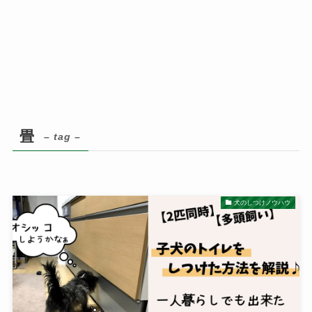
畳
– tag –
犬のしつけノウハウ