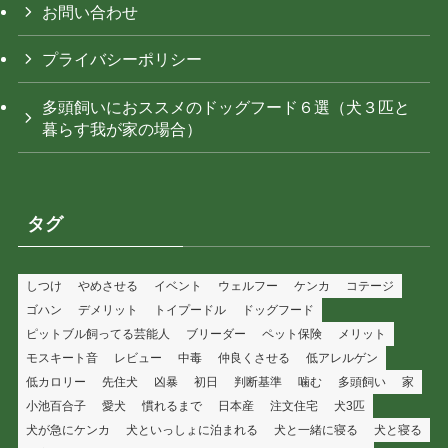
お問い合わせ
プライバシーポリシー
多頭飼いにおススメのドッグフード６選（犬３匹と
暮らす我が家の場合）
タグ
しつけ
やめさせる
イベント
ウェルフー
ケンカ
コテージ
ゴハン
デメリット
トイプードル
ドッグフード
ピットブル飼ってる芸能人
ブリーダー
ペット保険
メリット
モスキート音
レビュー
中毒
仲良くさせる
低アレルゲン
低カロリー
先住犬
凶暴
初日
判断基準
噛む
多頭飼い
家
小池百合子
愛犬
慣れるまで
日本産
注文住宅
犬3匹
犬が急にケンカ
犬といっしょに泊まれる
犬と一緒に寝る
犬と寝る