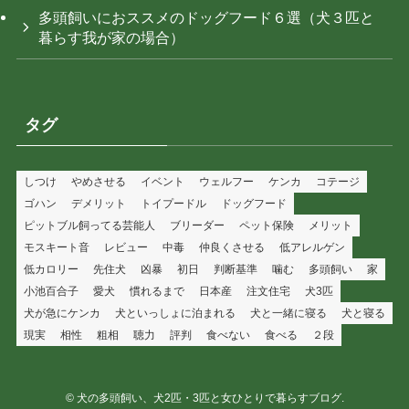
多頭飼いにおススメのドッグフード６選（犬３匹と
暮らす我が家の場合）
タグ
しつけ
やめさせる
イベント
ウェルフー
ケンカ
コテージ
ゴハン
デメリット
トイプードル
ドッグフード
ピットブル飼ってる芸能人
ブリーダー
ペット保険
メリット
モスキート音
レビュー
中毒
仲良くさせる
低アレルゲン
低カロリー
先住犬
凶暴
初日
判断基準
噛む
多頭飼い
家
小池百合子
愛犬
慣れるまで
日本産
注文住宅
犬3匹
犬が急にケンカ
犬といっしょに泊まれる
犬と一緒に寝る
犬と寝る
現実
相性
粗相
聴力
評判
食べない
食べる
２段
©
犬の多頭飼い、犬2匹・3匹と女ひとりで暮らすブログ.