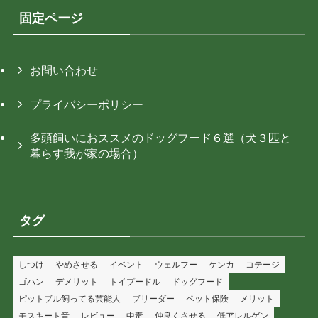
固定ページ
お問い合わせ
プライバシーポリシー
多頭飼いにおススメのドッグフード６選（犬３匹と
暮らす我が家の場合）
タグ
しつけ
やめさせる
イベント
ウェルフー
ケンカ
コテージ
ゴハン
デメリット
トイプードル
ドッグフード
ピットブル飼ってる芸能人
ブリーダー
ペット保険
メリット
モスキート音
レビュー
中毒
仲良くさせる
低アレルゲン