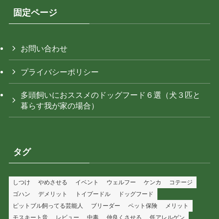
固定ページ
お問い合わせ
プライバシーポリシー
多頭飼いにおススメのドッグフード６選（犬３匹と
暮らす我が家の場合）
タグ
しつけ
やめさせる
イベント
ウェルフー
ケンカ
コテージ
ゴハン
デメリット
トイプードル
ドッグフード
ピットブル飼ってる芸能人
ブリーダー
ペット保険
メリット
モスキート音
レビュー
中毒
仲良くさせる
低アレルゲン