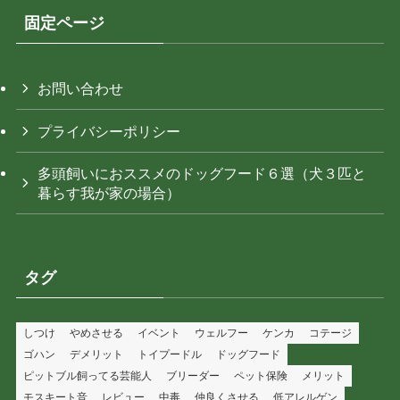
固定ページ
お問い合わせ
プライバシーポリシー
多頭飼いにおススメのドッグフード６選（犬３匹と
暮らす我が家の場合）
タグ
しつけ
やめさせる
イベント
ウェルフー
ケンカ
コテージ
ゴハン
デメリット
トイプードル
ドッグフード
ピットブル飼ってる芸能人
ブリーダー
ペット保険
メリット
モスキート音
レビュー
中毒
仲良くさせる
低アレルゲン