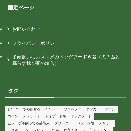
固定ページ
お問い合わせ
プライバシーポリシー
多頭飼いにおススメのドッグフード６選（犬３匹と
暮らす我が家の場合）
タグ
しつけ
やめさせる
イベント
ウェルフー
ケンカ
コテージ
ゴハン
デメリット
トイプードル
ドッグフード
ピットブル飼ってる芸能人
ブリーダー
ペット保険
メリット
モスキート音
レビュー
中毒
仲良くさせる
低アレルゲン